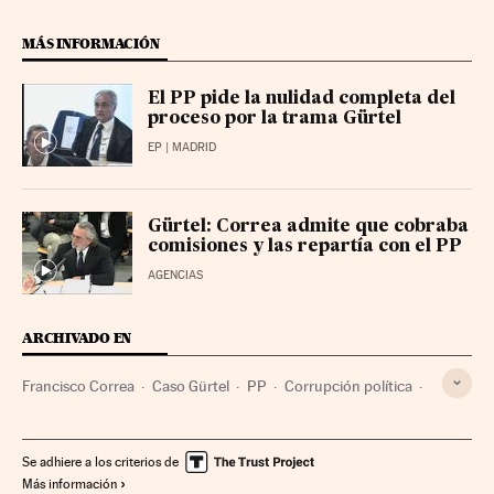
MÁS INFORMACIÓN
El PP pide la nulidad completa del
proceso por la trama Gürtel
EP
| MADRID
Gürtel: Correa admite que cobraba
comisiones y las repartía con el PP
AGENCIAS
ARCHIVADO EN
Francisco Correa
Caso Gürtel
PP
Corrupción política
Partidos políticos
Casos judiciales
Corrupción
Juicios
Proceso judicial
Delitos
Justicia
Política
Se adhiere a los criterios de
Más información