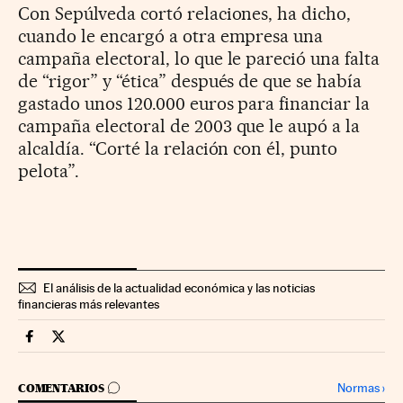
Con Sepúlveda cortó relaciones, ha dicho,
cuando le encargó a otra empresa una
campaña electoral, lo que le pareció una falta
de “rigor” y “ética” después de que se había
gastado unos 120.000 euros para financiar la
campaña electoral de 2003 que le aupó a la
alcaldía. “Corté la relación con él, punto
pelota”.
El análisis de la actualidad económica y las noticias
financieras más relevantes
Economia Cinco Días en Facebook
Economia Cinco Días en Twitter
IR A LOS COMENTARIOS
Normas
›
COMENTARIOS