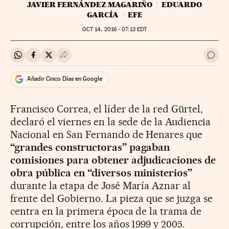
JAVIER FERNÁNDEZ MAGARIÑO
EDUARDO
GARCÍA
EFE
OCT
14, 2016 - 07:13
EDT
Compartir en Whatsapp
Compartir en Facebook
Compartir en Twitter
Desplegar Redes Sociales
Ir a 
Añadir Cinco Días en Google
Francisco Correa, el líder de la red Gürtel,
declaró el viernes en la sede de la Audiencia
Nacional en San Fernando de Henares que
“grandes constructoras” pagaban
comisiones para obtener adjudicaciones de
obra pública en “diversos ministerios”
durante la etapa de José María Aznar al
frente del Gobierno. La pieza que se juzga se
centra en la primera época de la trama de
corrupción, entre los años 1999 y 2005.