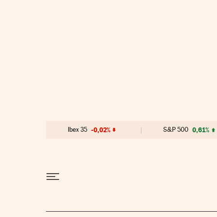
Ir al contenido
Ibex 35
-0,02%
S&P 500
0,61%