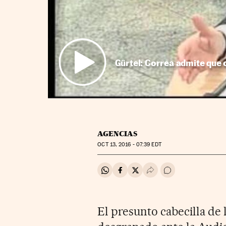
Gürtel: Correa admite que 
AGENCIAS
OCT
13, 2016 - 07:39
EDT
Compartir en Whatsapp
Compartir en Facebook
Compartir en Twitter
Desplegar Redes Soci
Ir a los comentar
El presunto cabecilla de 