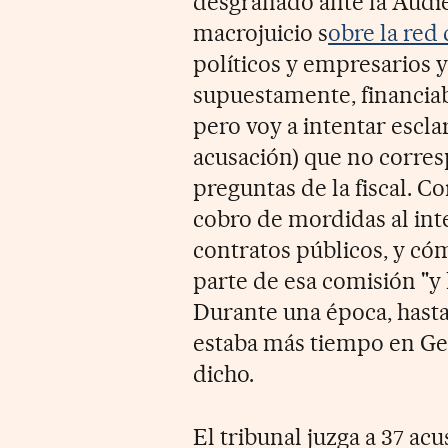
desgranado ante la Audie
macrojuicio s
obre la red 
políticos y empresarios 
supuestamente, financiab
pero voy a intentar escla
acusación) que no corresp
preguntas de la fiscal. C
cobro de mordidas al int
contratos públicos, y c
parte de esa comisión "y l
Durante una época, hasta 
estaba más tiempo en Ge
dicho.
El tribunal juzga a 37 ac