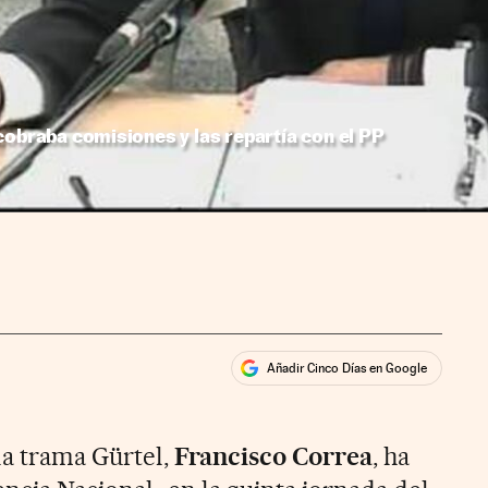
cobraba comisiones y las repartía con el PP
Añadir Cinco Días en Google
ales
ios
la trama Gürtel,
Francisco Correa
, ha