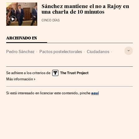
Sánchez mantiene el no a Rajoy en
una charla de 10 minutos
CINCO DÍAS
ARCHIVADO EN
Pedro Sánchez
Pactos postelectorales
Ciudadanos
XII Legislatura España
Pactos políticos
PSOE
Legislaturas políticas
Congreso Diputados
Se adhiere a los criterios de
Más información
Partidos políticos
Parlamento
Elecciones
Gobierno
Administración Estado
Política
Administración pública
aquí
Si está interesado en licenciar este contenido, pinche