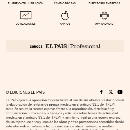
PLANIFICA TU JUBILACIÓN
CAMBIO DIVISAS
DIRECTORIO EMPRESAS
COTIZACIONES
APP IOS
APP ANDROID
©
EDICIONES EL PAÍS
Cinco Días en F
Cinco Días e
Cinco 
EL PAÍS ejerce la oposición expresa frente al uso de sus obras y prestaciones en
la elaboración de revistas de prensa prevista en el artículo 32.1 del TRLPI;
también realiza la reserva expresa frente a la reproducción, distribución y
comunicación pública de sus trabajos y artículos sobre temas de actualidad
prevista en el artículo 33.1 del TRLPI; y, asimismo, realiza una reserva expresa
de las reproducciones y usos de las obras y otras prestaciones accesibles desde
este sitio web a medios de lectura mecánica u otros medios que resulten