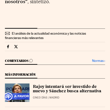
nosotros"
, sintetizó.
El análisis de la actualidad económica y las noticias
financieras más relevantes
Economia Cinco Días en Facebook
Economia Cinco Días en Twitter
IR A LOS COMENTARIOS
Normas
›
COMENTARIOS
MÁS INFORMACIÓN
Rajoy intentará ser investido de
nuevo y Sánchez busca alternativa
CINCO DÍAS
| MADRID