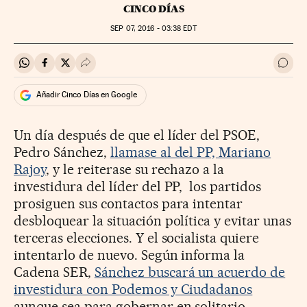
CINCO DÍAS
SEP
07, 2016 - 03:38
EDT
Compartir en Whatsapp
Compartir en Facebook
Compartir en Twitter
Desplegar Redes Sociales
Ir a 
Añadir Cinco Días en Google
Un día después de que el líder del PSOE,
Pedro Sánchez,
llamase al del PP, Mariano
Rajoy
, y le reiterase su rechazo a la
investidura del líder del PP, los partidos
prosiguen sus contactos para intentar
desbloquear la situación política y evitar unas
terceras elecciones. Y el socialista quiere
intentarlo de nuevo. Según informa la
Cadena SER,
Sánchez buscará un acuerdo de
investidura con Podemos y Ciudadanos
aunque sea para gobernar en solitario.