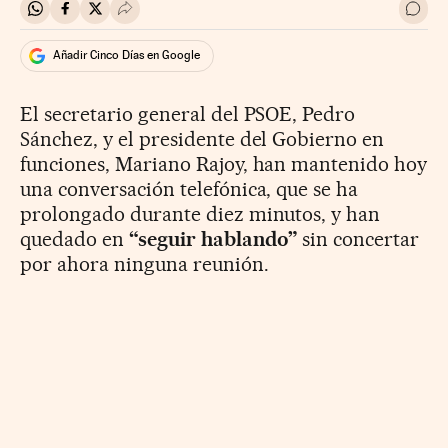
Compartir en Whatsapp
Compartir en Facebook
Compartir en Twitter
Desplegar Redes Sociales
Ir a 
Añadir Cinco Días en Google
El secretario general del PSOE, Pedro
Sánchez, y el presidente del Gobierno en
funciones, Mariano Rajoy, han mantenido hoy
una conversación telefónica, que se ha
prolongado durante diez minutos, y han
quedado en
“seguir hablando”
sin concertar
por ahora ninguna reunión.