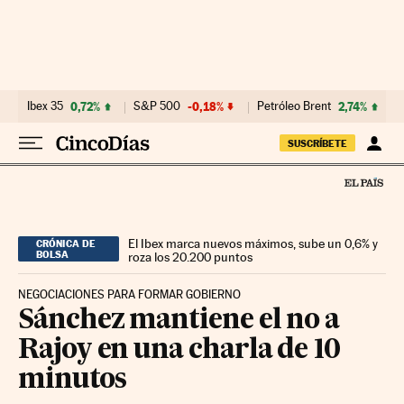
Ir al contenido
Ibex 35
0,72%
S&P 500
-0,18%
Petróleo Brent
2,74%
SUSCRÍBETE
El Ibex marca nuevos máximos, sube un 0,6% y
CRÓNICA DE
BOLSA
roza los 20.200 puntos
NEGOCIACIONES PARA FORMAR GOBIERNO
Sánchez mantiene el no a
Rajoy en una charla de 10
minutos