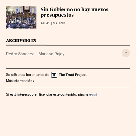
Sin Gobierno no hay nuevos
presupuestos
ATLAS
| MADRID
ARCHIVADO EN
Pedro Sánchez
Mariano Rajoy
Investidura parlamentaria
Elecciones Generales
Parlamento
Elecciones
Política
España
Se adhiere a los criterios de
Más información
aquí
Si está interesado en licenciar este contenido, pinche