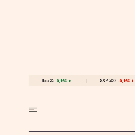
Ir al contenido
Ibex 35
0,16%
S&P 500
-0,16%