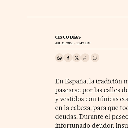
CINCO DÍAS
JUL
11, 2016 - 16:49
EDT
Compartir en Whatsapp
Compartir en Facebook
Compartir en Twitter
Desplegar Redes Soci
Ir a los comentar
En España, la tradición 
pasearse por las calles 
y vestidos con túnicas c
en la cabeza, para que t
deudas. Durante el paseo
infortunado deudor, insul