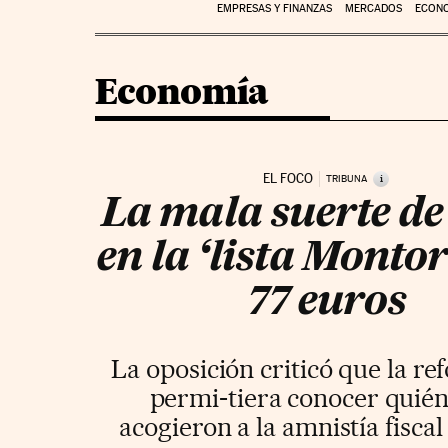
EMPRESAS Y FINANZAS
MERCADOS
ECON
Economía
EL FOCO
i
TRIBUNA
La mala suerte de
en la ‘lista Montor
77 euros
La oposición criticó que la r
permi-tiera conocer quién
acogieron a la amnistía fiscal