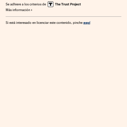
Indicadores económicos
Finanzas Estado
Se adhiere a los criterios de
Más información
Elecciones Generales
Déficit público
Elecciones
Finanzas públicas
Economía
Finanzas
España
Política
aquí
Si está interesado en licenciar este contenido, pinche