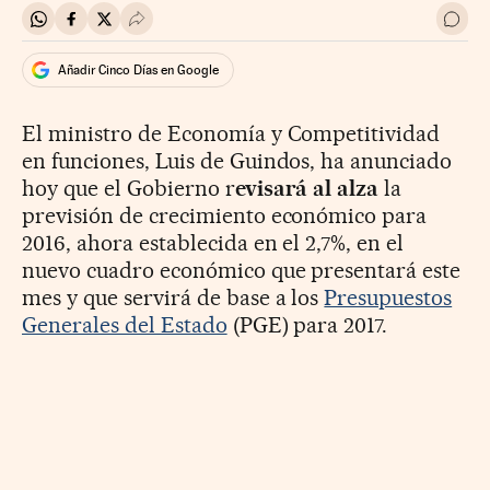
Compartir en Whatsapp
Compartir en Facebook
Compartir en Twitter
Desplegar Redes Sociales
Ir a 
Añadir Cinco Días en Google
El ministro de Economía y Competitividad
en funciones, Luis de Guindos, ha anunciado
hoy que el Gobierno r
evisará al alza
la
previsión de crecimiento económico para
2016, ahora establecida en el 2,7%, en el
nuevo cuadro económico que presentará este
mes y que servirá de base a los
Presupuestos
Generales del Estado
(PGE) para 2017.