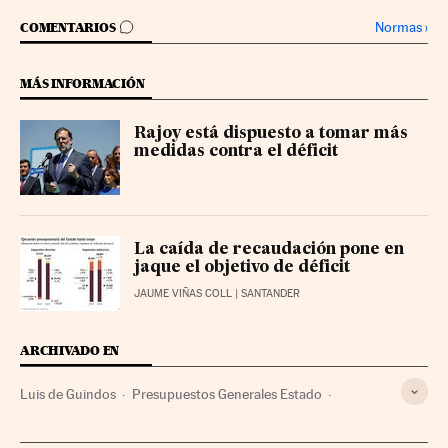
IR A LOS COMENTARIOS
Normas
›
COMENTARIOS
MÁS INFORMACIÓN
Rajoy está dispuesto a tomar más
medidas contra el déficit
La caída de recaudación pone en
jaque el objetivo de déficit
JAUME VIÑAS COLL
| SANTANDER
ARCHIVADO EN
Luis de Guindos
Presupuestos Generales Estado
Elecciones Generales 2016
PIB