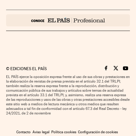
©
EDICIONES EL PAÍS
Cinco Días en F
Cinco Días e
Cinco 
EL PAÍS ejerce la oposición expresa frente al uso de sus obras y prestaciones en
la elaboración de revistas de prensa prevista en el artículo 32.1 del TRLPI;
también realiza la reserva expresa frente a la reproducción, distribución y
comunicación pública de sus trabajos y artículos sobre temas de actualidad
prevista en el artículo 33.1 del TRLPI; y, asimismo, realiza una reserva expresa
de las reproducciones y usos de las obras y otras prestaciones accesibles desde
este sitio web a medios de lectura mecánica u otros medios que resulten
adecuados a tal fin de conformidad con el artículo 67.3 del Real Decreto - ley
24/2021, de 2 de noviembre
Contacto
Aviso legal
Política cookies
Configuración de cookies