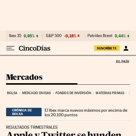
Ir al contenido
Ibex 35
0,95%
S&P 500
-0,16%
Petróleo Brent
0,44%
SUSCRÍBETE
Mercados
BOLSA
MERCADO DIVISAS
FONDOS DE INVERSIÓN
MATERIAS PRIMAS
DEU
El Ibex marca nuevos máximos por encima de
CRÓNICA DE
BOLSA
los 20.100 puntos
RESULTADOS TRIMESTRALES