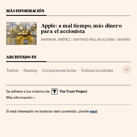
MÁS INFORMACIÓN
Apple: a mal tiempo, más dinero
para el accionista
MARIMAR JIMÉNEZ
/
SANTIAGO MILLÁN ALONSO
| MADRID
ARCHIVADO EN
Twitter
Nasdaq
Cotizaciones bolsa
Índices bursátiles
Apple
Redes sociales
Bolsa
Internet
Mercados financieros
Empresas
Economía
Se adhiere a los criterios de
Más información
Telecomunicaciones
Finanzas
Comunicaciones
aquí
Si está interesado en licenciar este contenido, pinche