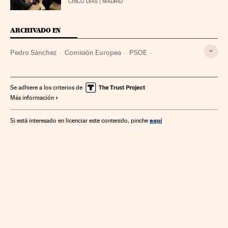
CINCO DÍAS
| MADRID
ARCHIVADO EN
Pedro Sánchez
Comisión Europea
PSOE
Partidos políticos
Déficit público
Finanzas públicas
Unión Europea
Seguridad Social
Se adhiere a los criterios de
Más información
Organizaciones internacionales
Europa
Política laboral
Política
Finanzas
Relaciones exteriores
Trabajo
aquí
Si está interesado en licenciar este contenido, pinche