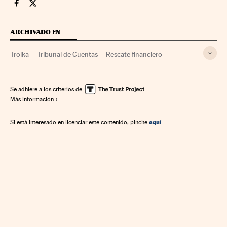
Economia Cinco Días en Facebook
Economia Cinco Días en Twitter
ARCHIVADO EN
Troika
Tribunal de Cuentas
Rescate financiero
Comisión Europea
BCE
FMI
Crisis financiera
Bancos
Finanzas públicas
Mercados financieros
Se adhiere a los criterios de
Más información
Unión Europea
Banca
Organizaciones internacionales
Europa
Finanzas
Relaciones exteriores
aquí
Si está interesado en licenciar este contenido, pinche