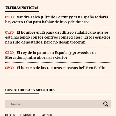
ÚLTIMAS NOTICIAS
Xandra Falcó (Círculo Fortuny): “En España todavía
05:30
hay cierto tabú para hablar de lujo y de dinero”
El hombre en España del dinero sudafricano que se
05:30
está haciendo con los centros comerciales: “Estos espacios
han sido denostados, pero no desaparecerán”
El rey de la patata en España (y proveedor de
05:30
Mercadona) mira ahora al exterior
El horario de las terrazas es ‘casus belli’ en Berlín
05:30
BUSCAR BOLSAS Y MERCADOS
IBEX 35
EUROSTOXX
S&P 500