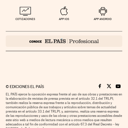
COTIZACIONES
APP IOS
APP ANDROID
©
EDICIONES EL PAÍS
Cinco Días en F
Cinco Días e
Cinco 
EL PAÍS ejerce la oposición expresa frente al uso de sus obras y prestaciones en
la elaboración de revistas de prensa prevista en el artículo 32.1 del TRLPI;
también realiza la reserva expresa frente a la reproducción, distribución y
comunicación pública de sus trabajos y artículos sobre temas de actualidad
prevista en el artículo 33.1 del TRLPI; y, asimismo, realiza una reserva expresa
de las reproducciones y usos de las obras y otras prestaciones accesibles desde
este sitio web a medios de lectura mecánica u otros medios que resulten
adecuados a tal fin de conformidad con el artículo 67.3 del Real Decreto - ley