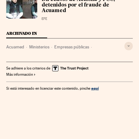
detenidos por el fraude de
Acuamed
EFE
ARCHIVADO EN
Acuamed
Ministerios
Empresas públicas
Abastecimiento agua
Agua
Sector público
Equipamiento urbano
Urbanismo
Empresas
Se adhiere a los criterios de
Más información
Administración Estado
Economía
Medio ambiente
Administración pública
Ministerio de Agricultura
aquí
Si está interesado en licenciar este contenido, pinche