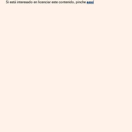
Trabajo
Administración pública
aquí
Si está interesado en licenciar este contenido, pinche