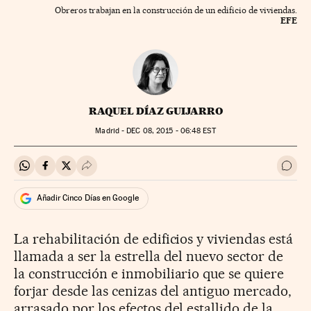
Obreros trabajan en la construcción de un edificio de viviendas.
EFE
RAQUEL DÍAZ GUIJARRO
Madrid -
DEC
08, 2015 - 06:48
EST
Compartir en Whatsapp
Compartir en Facebook
Compartir en Twitter
Desplegar Redes Sociales
Ir a 
Añadir Cinco Días en Google
La rehabilitación de edificios y viviendas está
llamada a ser la estrella del nuevo sector de
la construcción e inmobiliario que se quiere
forjar desde las cenizas del antiguo mercado,
arrasado por los efectos del estallido de la