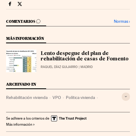
Economia Cinco Días en Facebook
Economia Cinco Días en Twitter
IR A LOS COMENTARIOS
Normas
›
COMENTARIOS
MÁS INFORMACIÓN
Lento despegue del plan de
rehabilitación de casas de Fomento
RAQUEL DÍAZ GUIJARRO
| MADRID
ARCHIVADO EN
Rehabilitación vivienda
VPO
Política vivienda
Viviendas alquiler
Ministerio de Fomento
Conservación vivienda
Mercado inmobiliario
Ministerios
Se adhiere a los criterios de
Más información
Vivienda
Empleo
Urbanismo
Administración Estado