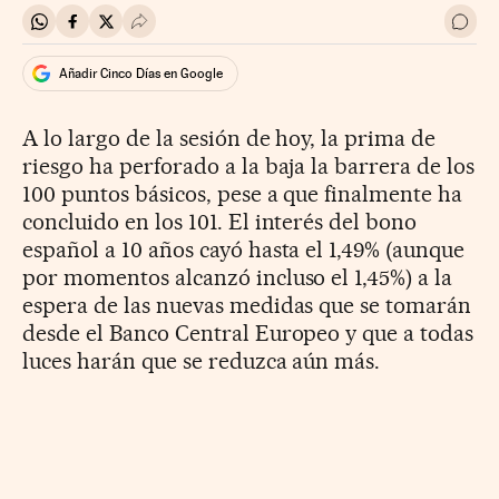
Compartir en Whatsapp
Compartir en Facebook
Compartir en Twitter
Desplegar Redes Sociales
Ir a 
Añadir Cinco Días en Google
A lo largo de la sesión de hoy, la prima de
riesgo ha perforado a la baja la barrera de los
100 puntos básicos, pese a que finalmente ha
concluido en los 101. El interés del bono
español a 10 años cayó hasta el 1,49% (aunque
por momentos alcanzó incluso el 1,45%) a la
espera de las nuevas medidas que se tomarán
desde el Banco Central Europeo y que a todas
luces harán que se reduzca aún más.