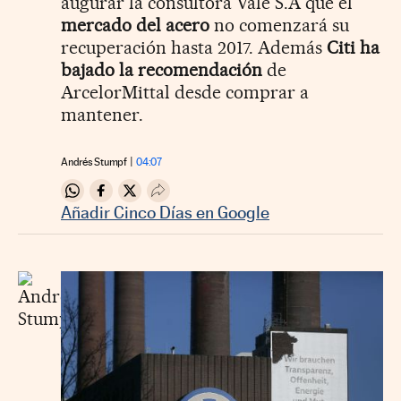
augurar la consultora Vale S.A que el
mercado del acero
no comenzará su
recuperación hasta 2017. Además
Citi ha
bajado la recomendación
de
ArcelorMittal desde comprar a
mantener.
Andrés Stumpf
04:07
Compartir en Whatsapp
Compartir en Facebook
Compartir en Twitter
Desplegar Redes Sociales
Añadir Cinco Días en Google