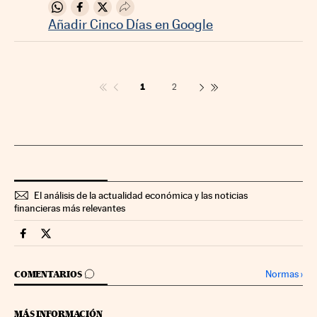
Compartir en Whatsapp
Compartir en Facebook
Compartir en Twitter
Desplegar Redes Sociales
Añadir Cinco Días en Google
1
2
El análisis de la actualidad económica y las noticias
financieras más relevantes
Mercados Financieros Cinco Días en Facebook
Mercados Financieros Cinco Días en Twitter
IR A LOS COMENTARIOS
Normas
›
COMENTARIOS
MÁS INFORMACIÓN