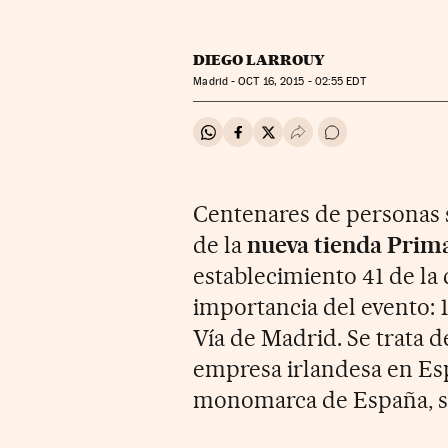
DIEGO LARROUY
Madrid -
OCT
16, 2015 - 02:55
EDT
Compartir en Whatsapp
Compartir en Facebook
Compartir en Twitter
Desplegar Redes Soci
Ir a los comentar
Centenares de personas 
de la
nueva tienda Prim
establecimiento 41 de la
importancia del evento:
Vía de Madrid. Se trata d
empresa irlandesa en Es
monomarca de España, se