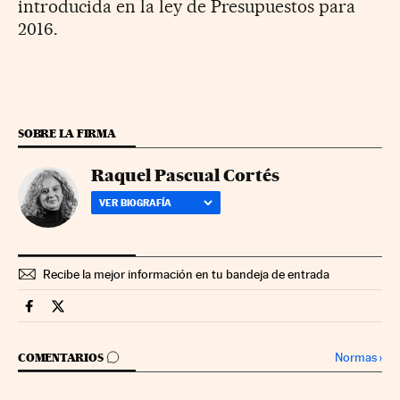
introducida en la ley de Presupuestos para
2016.
SOBRE LA FIRMA
Raquel Pascual Cortés
VER BIOGRAFÍA
Recibe la mejor información en tu bandeja de entrada
Presupuestos Generales Estado Cinco Días en Facebook
Presupuestos Generales Estado Cinco Días en Twitter
IR A LOS COMENTARIOS
Normas
›
COMENTARIOS