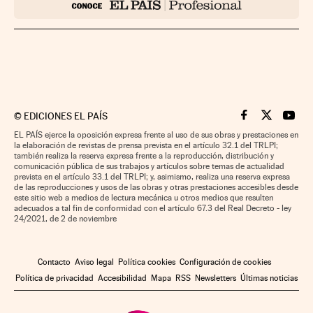
©
EDICIONES EL PAÍS
Cinco Días en F
Cinco Días e
Cinco 
EL PAÍS ejerce la oposición expresa frente al uso de sus obras y prestaciones en
la elaboración de revistas de prensa prevista en el artículo 32.1 del TRLPI;
también realiza la reserva expresa frente a la reproducción, distribución y
comunicación pública de sus trabajos y artículos sobre temas de actualidad
prevista en el artículo 33.1 del TRLPI; y, asimismo, realiza una reserva expresa
de las reproducciones y usos de las obras y otras prestaciones accesibles desde
este sitio web a medios de lectura mecánica u otros medios que resulten
adecuados a tal fin de conformidad con el artículo 67.3 del Real Decreto - ley
24/2021, de 2 de noviembre
Contacto
Aviso legal
Política cookies
Configuración de cookies
Política de privacidad
Accesibilidad
Mapa
RSS
Newsletters
Últimas noticias