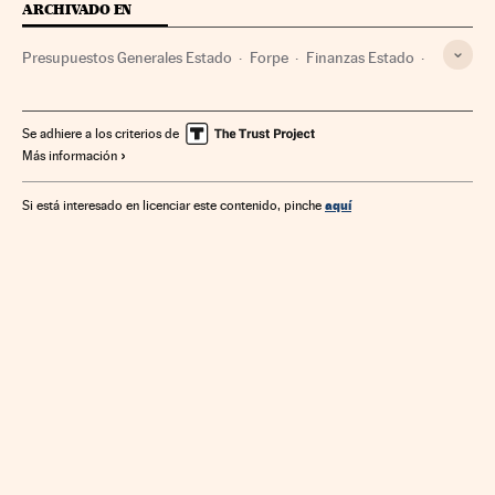
ARCHIVADO EN
Presupuestos Generales Estado
Forpe
Finanzas Estado
Sindicatos
Cursos formación
Ministerios
Sindicalismo
Medidas fomento empleo
Se adhiere a los criterios de
Más información
Relaciones laborales
Empleo
Finanzas públicas
Administración Estado
Política laboral
aquí
Si está interesado en licenciar este contenido, pinche
Administración pública
Finanzas
Trabajo
Ministerio de Inclusión, Seguridad Social y Migraciones