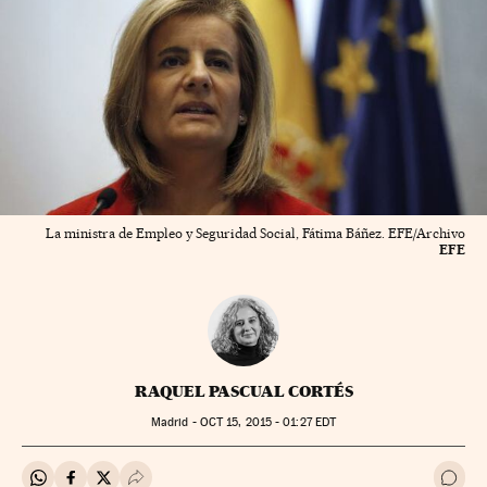
La ministra de Empleo y Seguridad Social, Fátima Báñez. EFE/Archivo
EFE
RAQUEL PASCUAL CORTÉS
Madrid -
OCT
15, 2015 - 01:27
EDT
Compartir en Whatsapp
Compartir en Facebook
Compartir en Twitter
Desplegar Redes Sociales
Ir a 