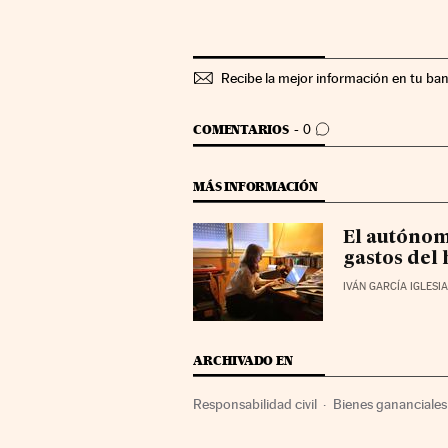
Recibe la mejor información en tu ba
IR A LOS COMENTARIOS
COMENTARIOS
0
MÁS INFORMACIÓN
El autónom
gastos del
IVÁN GARCÍA IGLESI
ARCHIVADO EN
Responsabilidad civil
Bienes gananciales
Empleo autónomo
Matrimonio
Legisl