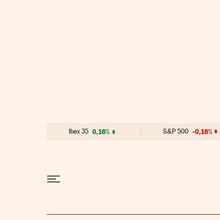
Ir al contenido
Ibex 35
0,16%
S&P 500
-0,16%