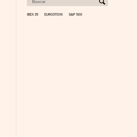
IBEX 35
EUROSTOXX
S&P 500
yme Cinco Días en Facebook
io Pyme Cinco Días en Twitter