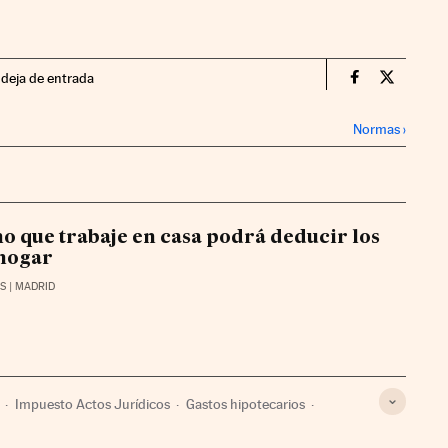
ndeja de entrada
Territorio P
Territor
Normas
›
o que trabaje en casa podrá deducir los
 hogar
AS
| MADRID
Impuesto Actos Jurídicos
Gastos hipotecarios
ación laboral
Hipotecas
Emprendedores