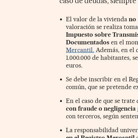
caso de deudas, siempre 
El valor de la vivienda
no 
valoración se realiza tom
Impuesto sobre Transmis
Documentados
en el mom
Mercantil.
Además, en el c
1.000.000 de habitantes, se
euros.
Se debe inscribir en el Re
común, que se pretende ex
En el caso de que se trat
con fraude o negligencia
con terceros, según senten
La responsabilidad unive
en el Registro Mercantil
c