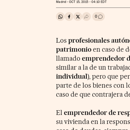
Madrid -
OCT
15, 2015 - 04:10
EDT
0
Compartir en Whatsapp
Compartir en Facebook
Compartir en Twitter
Desplegar Redes Soci
Ir a los comenta
Los
profesionales autó
patrimonio
en caso de de
llamado
emprendedor de
similar a la de un trabaj
individual
), pero que pe
parte de los bienes con 
caso de que contrajera d
El
emprendedor de resp
su vivienda en la respons