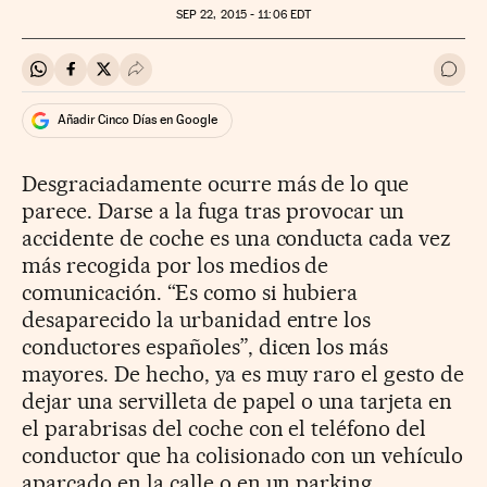
SEP
22, 2015 - 11:06
EDT
Compartir en Whatsapp
Compartir en Facebook
Compartir en Twitter
Desplegar Redes Sociales
Ir a 
Añadir Cinco Días en Google
Desgraciadamente ocurre más de lo que
parece. Darse a la fuga tras provocar un
accidente de coche es una conducta cada vez
más recogida por los medios de
comunicación. “Es como si hubiera
desaparecido la urbanidad entre los
conductores españoles”, dicen los más
mayores. De hecho, ya es muy raro el gesto de
dejar una servilleta de papel o una tarjeta en
el parabrisas del coche con el teléfono del
conductor que ha colisionado con un vehículo
aparcado en la calle o en un parking.