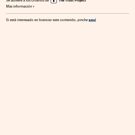
Se adhiere a los criterios de
Más información
Accidentes tráfico
Coches
Ministerios
Accidentes
Vehículos
Tráfico
Transporte
aquí
Si está interesado en licenciar este contenido, pinche