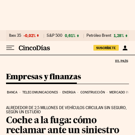
Ir al contenido
Ibex 35
-0,02%
S&P 500
0,61%
Petróleo Brent
1,28%
SUSCRÍBETE
Empresas y finanzas
BANCA
TELECOMUNICACIONES
ENERGIA
CONSTRUCCIÓN
MERCADO INMOB
ALREDEDOR DE 2,5 MILLONES DE VEHÍCULOS CIRCULAN SIN SEGURO,
SEGÚN UN ESTUDIO
Coche a la fuga: cómo
reclamar ante un siniestro