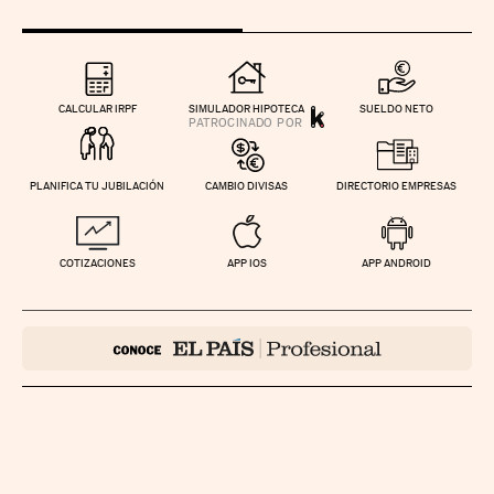
CALCULAR IRPF
SIMULADOR HIPOTECA
SUELDO NETO
PLANIFICA TU JUBILACIÓN
CAMBIO DIVISAS
DIRECTORIO EMPRESAS
COTIZACIONES
APP IOS
APP ANDROID