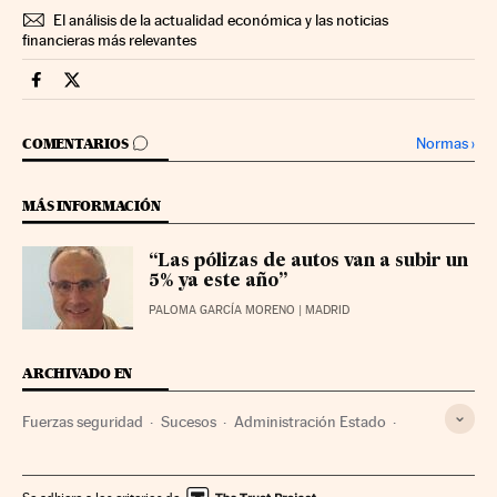
El análisis de la actualidad económica y las noticias
financieras más relevantes
Companias Cinco Días en Facebook
Companias Cinco Días en Twitter
IR A LOS COMENTARIOS
Normas
›
COMENTARIOS
MÁS INFORMACIÓN
“Las pólizas de autos van a subir un
5% ya este año”
PALOMA GARCÍA MORENO
| MADRID
ARCHIVADO EN
Fuerzas seguridad
Sucesos
Administración Estado
Administración pública
Finanzas
Justicia
DGT
Guardia Civil
Direcciones Generales
Seguros