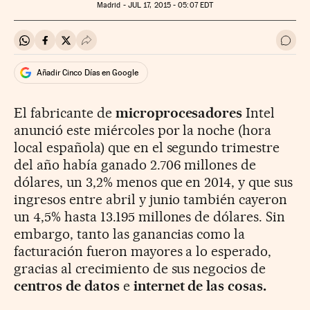
Madrid -
JUL
17, 2015 - 05:07
EDT
Compartir en Whatsapp
Compartir en Facebook
Compartir en Twitter
Desplegar Redes Sociales
Ir a 
Añadir Cinco Días en Google
El fabricante de
microprocesadores
Intel
anunció este miércoles por la noche (hora
local española) que en el segundo trimestre
del año había ganado 2.706 millones de
dólares, un 3,2% menos que en 2014, y que sus
ingresos entre abril y junio también cayeron
un 4,5% hasta 13.195 millones de dólares. Sin
embargo, tanto las ganancias como la
facturación fueron mayores a lo esperado,
gracias al crecimiento de sus negocios de
centros de datos
e
internet de las cosas.