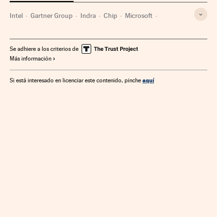
Intel
Gartner Group
Indra
Chip
Microsoft
Ordenadores
Hardware
Empresas
Informática
Economía
Industria
Se adhiere a los criterios de
Más información
aquí
Si está interesado en licenciar este contenido, pinche