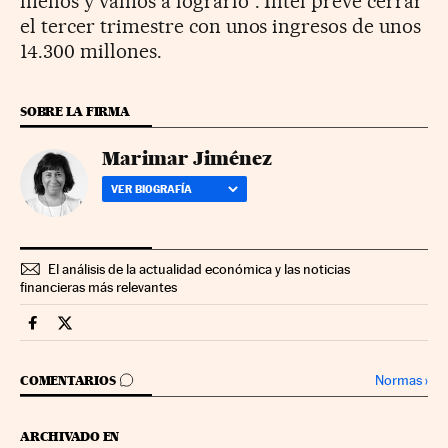
menos y vamos a lograrlo”. Intel prevé cerrar
el tercer trimestre con unos ingresos de unos
14.300 millones.
SOBRE LA FIRMA
Marimar Jiménez
VER BIOGRAFÍA
El análisis de la actualidad económica y las noticias
financieras más relevantes
Companias Cinco Días en Facebook
Companias Cinco Días en Twitter
IR A LOS COMENTARIOS
Normas
›
COMENTARIOS
ARCHIVADO EN