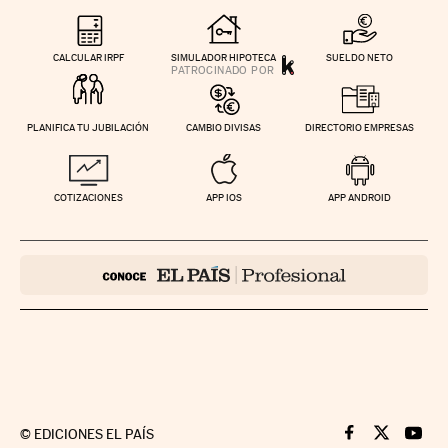
CALCULAR IRPF
SIMULADOR HIPOTECA
SUELDO NETO
PLANIFICA TU JUBILACIÓN
CAMBIO DIVISAS
DIRECTORIO EMPRESAS
COTIZACIONES
APP IOS
APP ANDROID
©
EDICIONES EL PAÍS
Cinco Días en F
Cinco Días e
Cinco 