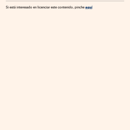
Fabricantes automóviles
Bebidas
Comercio
Asia
aquí
Si está interesado en licenciar este contenido, pinche
Automoción
Alimentos
Empresas
Trabajo
Alimentación
Economía
Industria