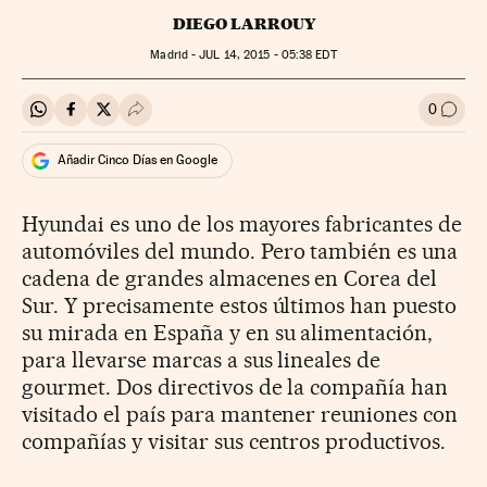
DIEGO LARROUY
Madrid -
JUL
14, 2015 - 05:38
EDT
0
Compartir en Whatsapp
Compartir en Facebook
Compartir en Twitter
Desplegar Redes Sociales
Ir a l
Añadir Cinco Días en Google
Hyundai es uno de los mayores fabricantes de
automóviles del mundo. Pero también es una
cadena de grandes almacenes en Corea del
Sur. Y precisamente estos últimos han puesto
su mirada en España y en su alimentación,
para llevarse marcas a sus lineales de
gourmet. Dos directivos de la compañía han
visitado el país para mantener reuniones con
compañías y visitar sus centros productivos.