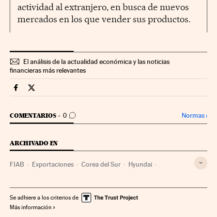
actividad al extranjero, en busca de nuevos
mercados en los que vender sus productos.
El análisis de la actualidad económica y las noticias
financieras más relevantes
Companias Cinco Días en Facebook
Companias Cinco Días en Twitter
IR A LOS COMENTARIOS
Normas
›
COMENTARIOS
0
ARCHIVADO EN
FIAB
Exportaciones
Corea del Sur
Hyundai
Patronal
Hyundai Motor Company
Organizaciones empresariales
Comercio exterior
Se adhiere a los criterios de
Más información
Relaciones laborales
Asia Oriental