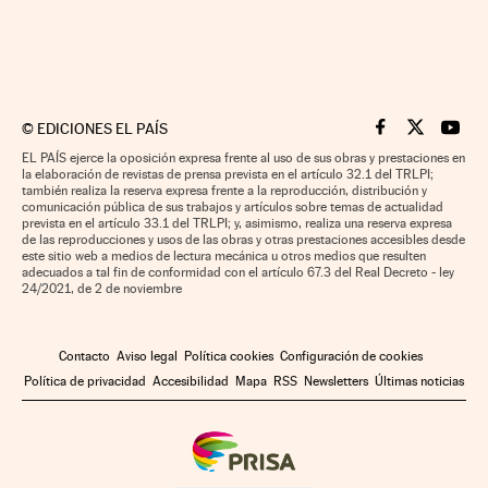
©
EDICIONES EL PAÍS
Cinco Días en F
Cinco Días e
Cinco 
EL PAÍS ejerce la oposición expresa frente al uso de sus obras y prestaciones en
la elaboración de revistas de prensa prevista en el artículo 32.1 del TRLPI;
también realiza la reserva expresa frente a la reproducción, distribución y
comunicación pública de sus trabajos y artículos sobre temas de actualidad
prevista en el artículo 33.1 del TRLPI; y, asimismo, realiza una reserva expresa
de las reproducciones y usos de las obras y otras prestaciones accesibles desde
este sitio web a medios de lectura mecánica u otros medios que resulten
adecuados a tal fin de conformidad con el artículo 67.3 del Real Decreto - ley
24/2021, de 2 de noviembre
Contacto
Aviso legal
Política cookies
Configuración de cookies
Política de privacidad
Accesibilidad
Mapa
RSS
Newsletters
Últimas noticias