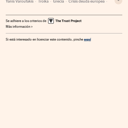
Yanis Varoufakis
Troika
Grecia
Crisis deuda europea
Rescate financiero
Comisión Europea
BCE
FMI
Balcanes
Crisis financiera
Europa sur
Unión Europea
Se adhiere a los criterios de
Más información
Bancos
Europa
Organizaciones internacionales
Relaciones exteriores
Banca
Mercados financieros
aquí
Si está interesado en licenciar este contenido, pinche
Finanzas