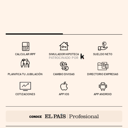
CALCULAR IRPF
SIMULADOR HIPOTECA
SUELDO NETO
PLANIFICA TU JUBILACIÓN
CAMBIO DIVISAS
DIRECTORIO EMPRESAS
COTIZACIONES
APP IOS
APP ANDROID