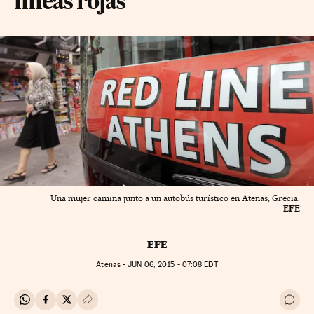
líneas rojas"
Una mujer camina junto a un autobús turístico en Atenas, Grecia.
EFE
EFE
Atenas -
JUN
06, 2015 - 07:08
EDT
Compartir en Whatsapp
Compartir en Facebook
Compartir en Twitter
Desplegar Redes Sociales
Ir a 