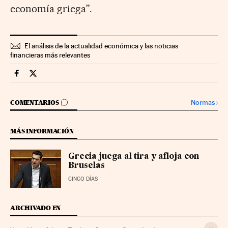
economía griega”.
El análisis de la actualidad económica y las noticias
financieras más relevantes
Mercados Financieros Cinco Días en Facebook
Mercados Financieros Cinco Días en Twitter
IR A LOS COMENTARIOS
Normas
›
COMENTARIOS
MÁS INFORMACIÓN
Grecia juega al tira y afloja con
Bruselas
CINCO DÍAS
ARCHIVADO EN