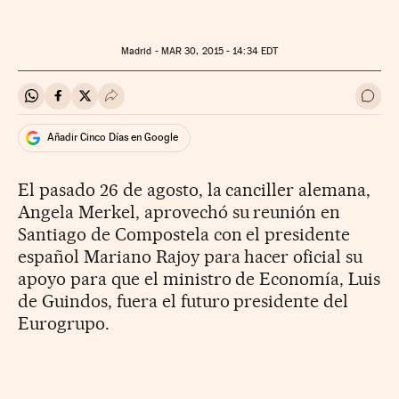
Madrid -
MAR
30, 2015 - 14:34
EDT
Compartir en Whatsapp
Compartir en Facebook
Compartir en Twitter
Desplegar Redes Sociales
Ir a 
Añadir Cinco Días en Google
El pasado 26 de agosto, la canciller alemana,
Angela Merkel, aprovechó su reunión en
Santiago de Compostela con el presidente
español Mariano Rajoy para hacer oficial su
apoyo para que el ministro de Economía, Luis
de Guindos, fuera el futuro presidente del
Eurogrupo.