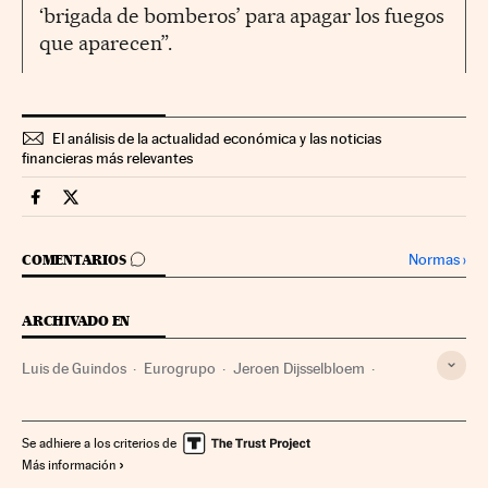
‘brigada de bomberos’ para apagar los fuegos
que aparecen”.
El análisis de la actualidad económica y las noticias
financieras más relevantes
Economia Cinco Días en Facebook
Economia Cinco Días en Twitter
IR A LOS COMENTARIOS
Normas
›
COMENTARIOS
ARCHIVADO EN
Luis de Guindos
Eurogrupo
Jeroen Dijsselbloem
Foro Cinco Días
PIB
Grecia
Consejo UE
Cinco Días
Indicadores económicos
Balcanes
Petróleo
Se adhiere a los criterios de
Más información
Europa sur
Unión Europea
Combustibles fósiles