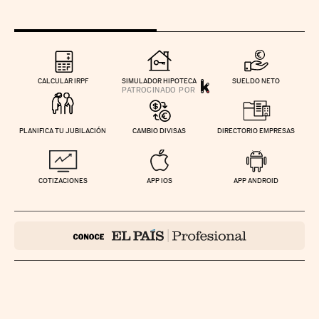
CALCULAR IRPF
SIMULADOR HIPOTECA
SUELDO NETO
PLANIFICA TU JUBILACIÓN
CAMBIO DIVISAS
DIRECTORIO EMPRESAS
COTIZACIONES
APP IOS
APP ANDROID