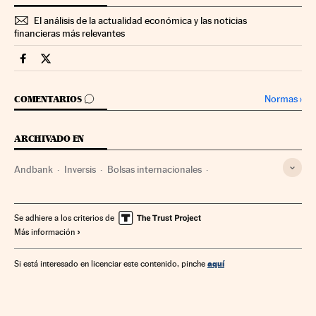
El análisis de la actualidad económica y las noticias
financieras más relevantes
Mercados Financieros Cinco Días en Facebook
Mercados Financieros Cinco Días en Twitter
IR A LOS COMENTARIOS
Normas
›
COMENTARIOS
ARCHIVADO EN
Andbank
Inversis
Bolsas internacionales
Bolsas nacionales
Mario Draghi
BCE
Bolsa
Mercados financieros
Unión Europea
Bancos
Se adhiere a los criterios de
Más información
Empresas
Organizaciones internacionales
Europa
Economía
Relaciones exteriores
Banca
Finanzas
aquí
Si está interesado en licenciar este contenido, pinche