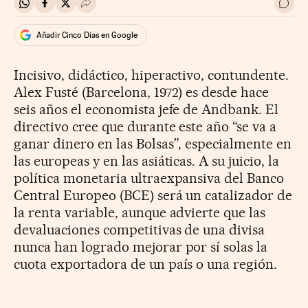
Compartir en Whatsapp
Compartir en Facebook
Compartir en Twitter
Desplegar Redes Sociales
Ir a 
Añadir Cinco Días en Google
Incisivo, didáctico, hiperactivo, contundente.
Alex Fusté (Barcelona, 1972) es desde hace
seis años el economista jefe de Andbank. El
directivo cree que durante este año “se va a
ganar dinero en las Bolsas”, especialmente en
las europeas y en las asiáticas. A su juicio, la
política monetaria ultraexpansiva del Banco
Central Europeo (BCE) será un catalizador de
la renta variable, aunque advierte que las
devaluaciones competitivas de una divisa
nunca han logrado mejorar por sí solas la
cuota exportadora de un país o una región.