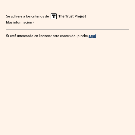
Emiratos Árabes Unidos
Franquicias
Comercio electrónico
Italia
Tiendas
Empresas
Se adhiere a los criterios de
Más información
Tecnología
Internet
Europa occidental
Establecimientos comerciales
Economía
Europa
Asia
aquí
Si está interesado en licenciar este contenido, pinche
Finanzas
Ciencia
Telecomunicaciones
Comercio
Comunicaciones
Oriente Próximo