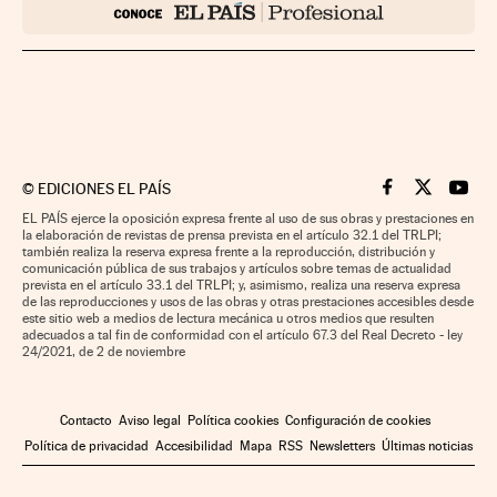
©
EDICIONES EL PAÍS
Cinco Días en F
Cinco Días e
Cinco 
EL PAÍS ejerce la oposición expresa frente al uso de sus obras y prestaciones en
la elaboración de revistas de prensa prevista en el artículo 32.1 del TRLPI;
también realiza la reserva expresa frente a la reproducción, distribución y
comunicación pública de sus trabajos y artículos sobre temas de actualidad
prevista en el artículo 33.1 del TRLPI; y, asimismo, realiza una reserva expresa
de las reproducciones y usos de las obras y otras prestaciones accesibles desde
este sitio web a medios de lectura mecánica u otros medios que resulten
adecuados a tal fin de conformidad con el artículo 67.3 del Real Decreto - ley
24/2021, de 2 de noviembre
Contacto
Aviso legal
Política cookies
Configuración de cookies
Política de privacidad
Accesibilidad
Mapa
RSS
Newsletters
Últimas noticias