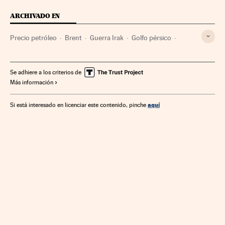
ARCHIVADO EN
Precio petróleo
Brent
Guerra Irak
Golfo pérsico
Guerra Golfo
Estado Islámico
Petróleo
Precio energía
Conflicto Suníes y Chiíes
Terrorismo islamista
Se adhiere a los criterios de
Más información
Combustibles fósiles
Mercado energético
Islam
Yihadismo
Combustibles
Grupos terroristas
Guerra
aquí
Si está interesado en licenciar este contenido, pinche
Asia
Energía no renovable
Religión
Terrorismo
Conflictos
Fuentes energía
Energía
Oriente Próximo