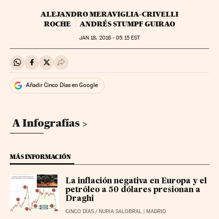
ALEJANDRO MERAVIGLIA-CRIVELLI
ROCHE
ANDRÉS STUMPF GUIRAO
JAN
18, 2016 - 05:15
EST
Compartir en Whatsapp
Compartir en Facebook
Compartir en Twitter
Desplegar Redes Sociales
Añadir Cinco Días en Google
A Infografías
MÁS INFORMACIÓN
La inflación negativa en Europa y el
petróleo a 50 dólares presionan a
Draghi
CINCO DÍAS
/
NURIA SALOBRAL
| MADRID