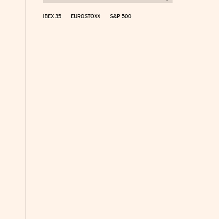
IBEX 35
EUROSTOXX
S&P 500