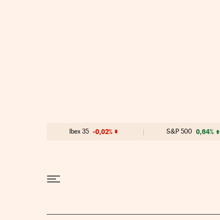
Ir al contenido
Ibex 35
-0,02%
S&P 500
0,64%