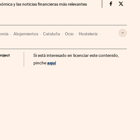
nómica y las noticias financieras más relevantes
Fortunas Cin
Fortunas
omía
Alojamientos
Cataluña
Ocio
Hostelería
o
Economía
Cultura
Si está interesado en licenciar este contenido,
aquí
pinche