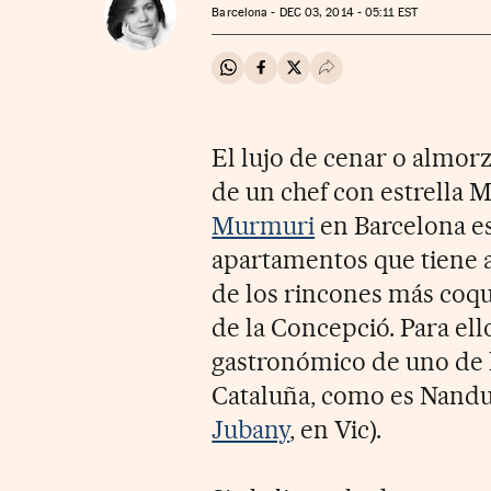
Barcelona -
DEC
03, 2014 - 05:11
EST
Compartir en Whatsapp
Compartir en Facebook
Compartir en Twitter
Desplegar Redes Soci
El lujo de cenar o almorz
de un chef con estrella M
Murmuri
en Barcelona es
apartamentos que tiene a
de los rincones más coqu
de la Concepció. Para el
gastronómico de uno de 
Cataluña, como es Nandu
Jubany
, en Vic).