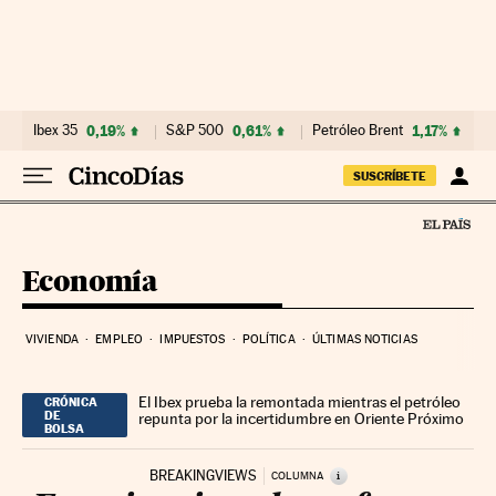
Ir al contenido
Ibex 35
0,19%
S&P 500
0,61%
Petróleo Brent
1,17%
E
SUSCRÍBETE
Economía
VIVIENDA
EMPLEO
IMPUESTOS
POLÍTICA
ÚLTIMAS NOTICIAS
El Ibex prueba la remontada mientras el petróleo
CRÓNICA
DE
repunta por la incertidumbre en Oriente Próximo
BOLSA
BREAKINGVIEWS
i
COLUMNA