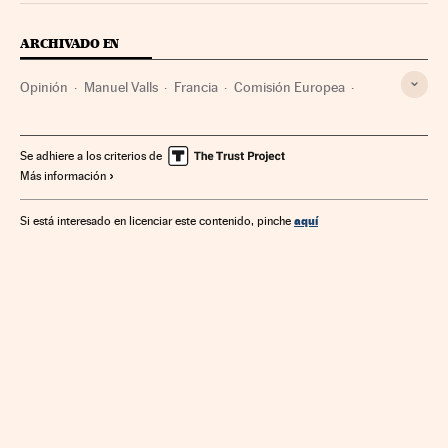
ARCHIVADO EN
Opinión
Manuel Valls
Francia
Comisión Europea
Europa occidental
Déficit público
Unión Europea
Economía
Europa
Finanzas públicas
Se adhiere a los criterios de
Más información
Organizaciones internacionales
Relaciones exteriores
Finanzas
aquí
Si está interesado en licenciar este contenido, pinche