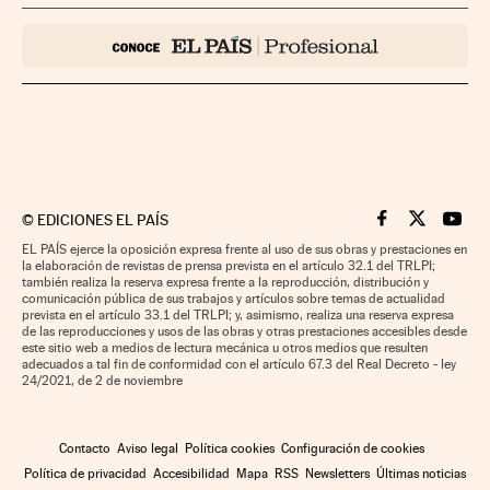
©
EDICIONES EL PAÍS
Cinco Días en F
Cinco Días e
Cinco 
EL PAÍS ejerce la oposición expresa frente al uso de sus obras y prestaciones en
la elaboración de revistas de prensa prevista en el artículo 32.1 del TRLPI;
también realiza la reserva expresa frente a la reproducción, distribución y
comunicación pública de sus trabajos y artículos sobre temas de actualidad
prevista en el artículo 33.1 del TRLPI; y, asimismo, realiza una reserva expresa
de las reproducciones y usos de las obras y otras prestaciones accesibles desde
este sitio web a medios de lectura mecánica u otros medios que resulten
adecuados a tal fin de conformidad con el artículo 67.3 del Real Decreto - ley
24/2021, de 2 de noviembre
Contacto
Aviso legal
Política cookies
Configuración de cookies
Política de privacidad
Accesibilidad
Mapa
RSS
Newsletters
Últimas noticias