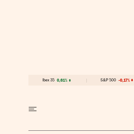
Ir al contenido
Ibex 35
0,61%
S&P 500
-0,17%