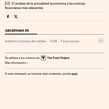
El análisis de la actualidad económica y las noticias
financieras más relevantes
Mercados Financieros Cinco Días en Facebook
Mercados Financieros Cinco Días en Twitter
ARCHIVADO EN
Instituto Estudios Bursátiles
UCM
Financiación
Universidad
Educación superior
Mercados financieros
Sistema educativo
Educación
Banca
Finanzas
Se adhiere a los criterios de
Más información
aquí
Si está interesado en licenciar este contenido, pinche