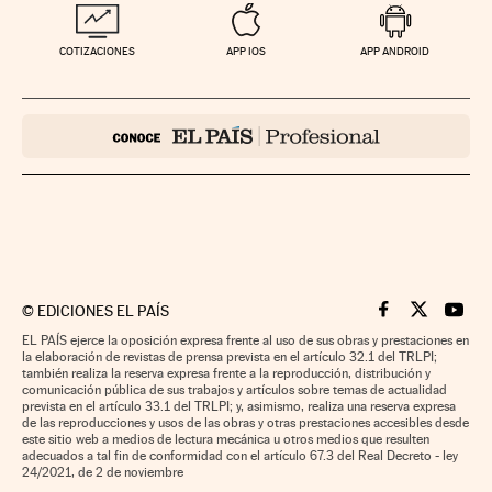
COTIZACIONES
APP IOS
APP ANDROID
©
EDICIONES EL PAÍS
Cinco Días en F
Cinco Días e
Cinco 
EL PAÍS ejerce la oposición expresa frente al uso de sus obras y prestaciones en
la elaboración de revistas de prensa prevista en el artículo 32.1 del TRLPI;
también realiza la reserva expresa frente a la reproducción, distribución y
comunicación pública de sus trabajos y artículos sobre temas de actualidad
prevista en el artículo 33.1 del TRLPI; y, asimismo, realiza una reserva expresa
de las reproducciones y usos de las obras y otras prestaciones accesibles desde
este sitio web a medios de lectura mecánica u otros medios que resulten
adecuados a tal fin de conformidad con el artículo 67.3 del Real Decreto - ley
24/2021, de 2 de noviembre