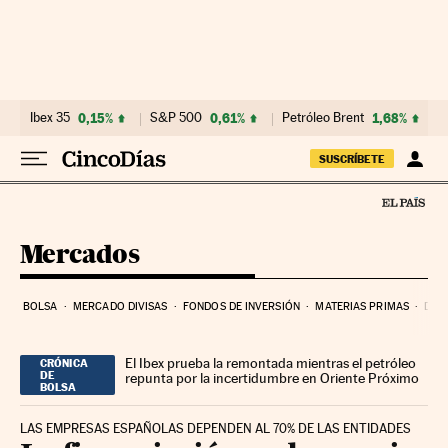
Ir al contenido
Ibex 35
0,15%
S&P 500
0,61%
Petróleo Brent
1,68%
SUSCRÍBETE
Mercados
BOLSA
MERCADO DIVISAS
FONDOS DE INVERSIÓN
MATERIAS PRIMAS
DEU
El Ibex prueba la remontada mientras el petróleo
CRÓNICA
DE
repunta por la incertidumbre en Oriente Próximo
BOLSA
LAS EMPRESAS ESPAÑOLAS DEPENDEN AL 70% DE LAS ENTIDADES