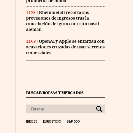
productos de moda”
Rheinmetall recorta sus
11:28
previsiones de ingresos tras la
cancelación del gran contrato naval
alemán
OpenAI y Apple se enzarzan con
11:03
acusaciones cruzadas de usar secretos
comerciales
BUSCAR BOLSAS Y MERCADOS
IBEX 35
EUROSTOXX
S&P 500