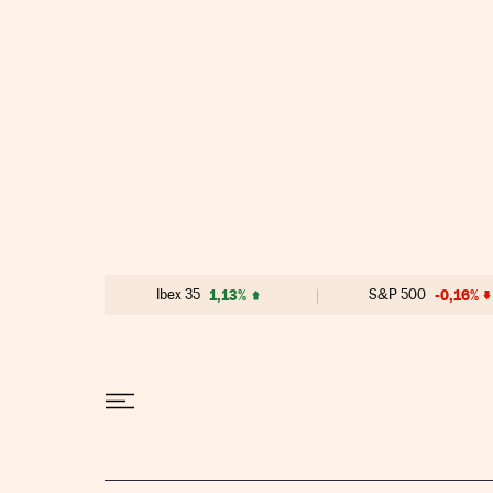
Ir al contenido
Ibex 35
1,13%
S&P 500
-0,16%