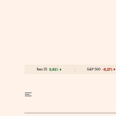
Ir al contenido
Ibex 35
0,61%
S&P 500
-0,17%