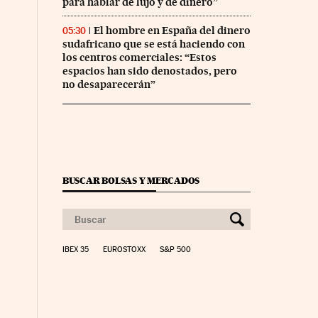
para hablar de lujo y de dinero”
El hombre en España del dinero
05:30
sudafricano que se está haciendo con
los centros comerciales: “Estos
espacios han sido denostados, pero
no desaparecerán”
BUSCAR BOLSAS Y MERCADOS
IBEX 35
EUROSTOXX
S&P 500