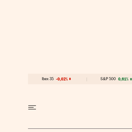
Ir al contenido
Ibex 35
-0,02%
S&P 500
0,61%