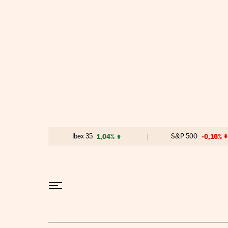
Ir al contenido
Ibex 35
1,04%
S&P 500
-0,16%