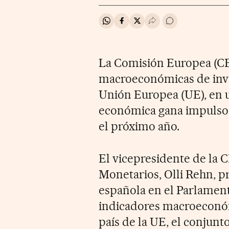
Compartir en Whatsapp
Compartir en Facebook
Compartir en Twitter
Desplegar Redes Soci
Ir a los comentar
La Comisión Europea (CE
macroeconómicas de invi
Unión Europea (UE), en 
económica gana impulso y
el próximo año.
El vicepresidente de la
Monetarios, Olli Rehn, pr
española en el Parlament
indicadores macroeconóm
país de la UE, el conjunt