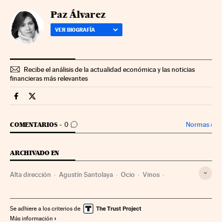
Paz Álvarez
VER BIOGRAFÍA
Recibe el análisis de la actualidad económica y las noticias
financieras más relevantes
Fortunas Cinco Días en Facebook
Fortunas Cinco Días en Twitter
IR A LOS COMENTARIOS
Normas
›
COMENTARIOS
0
ARCHIVADO EN
Alta dirección
Agustín Santolaya
Ocio
Vinos
Estilo vida
Sector vitivinícola
Bebidas alcohólicas
Bebidas
Agricultura
Agroalimentación
Alimentación
Se adhiere a los criterios de
Más información