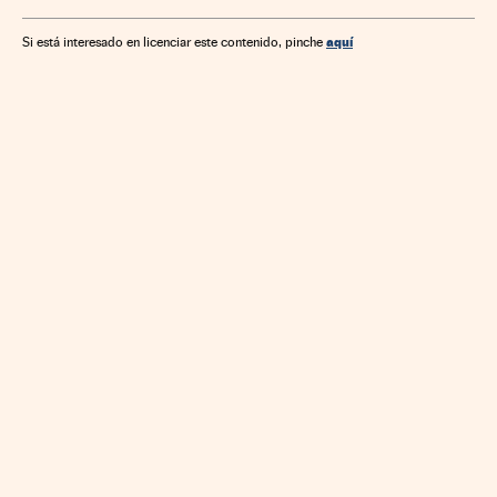
Alimentos
Industria
Gestión empresarial
Empresas
Economía
aquí
Si está interesado en licenciar este contenido, pinche