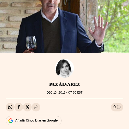
PAZ ÁLVAREZ
DEC
15, 2013 - 07:35
EST
0
Compartir en Whatsapp
Compartir en Facebook
Compartir en Twitter
Desplegar Redes Sociales
Ir a l
Añadir Cinco Días en Google