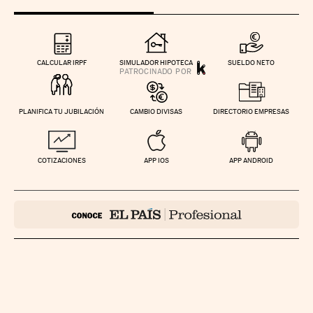
CALCULAR IRPF
SIMULADOR HIPOTECA
SUELDO NETO
PLANIFICA TU JUBILACIÓN
CAMBIO DIVISAS
DIRECTORIO EMPRESAS
COTIZACIONES
APP IOS
APP ANDROID