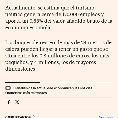
Actualmente, se estima que el turismo
náutico genera cerca de 170.000 empleos y
aporta un 0,88% del valor añadido bruto de la
economía española.
Los buques de recreo de más de 24 metros de
eslora pueden llegar a tener un gasto que se
sitúa entre los 0,8 millones de euros, los más
pequeños, y 4 millones, los de mayores
dimensiones
El análisis de la actualidad económica y las noticias
financieras más relevantes
Economia Cinco Días en Facebook
Economia Cinco Días en Twitter
IR A LOS COMENTARIOS
Normas
›
COMENTARIOS