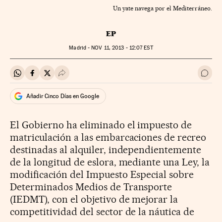
Un yate navega por el Mediterráneo.
EP
Madrid -
NOV
11, 2013 - 12:07
EST
Compartir en Whatsapp
Compartir en Facebook
Compartir en Twitter
Desplegar Redes Sociales
Ir a 
Añadir Cinco Días en Google
El Gobierno ha eliminado el impuesto de
matriculación a las embarcaciones de recreo
destinadas al alquiler, independientemente
de la longitud de eslora, mediante una Ley, la
modificación del Impuesto Especial sobre
Determinados Medios de Transporte
(IEDMT), con el objetivo de mejorar la
competitividad del sector de la náutica de