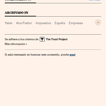
ARCHIVADO EN
Yates
Ana Pastor
Impuestos
España
Empresas
Tributos
Economía
Finanzas públicas
Finanzas
Embarcaciones
Barcos
Transporte marítimo
Transporte
Se adhiere a los criterios de
Más información
aquí
Si está interesado en licenciar este contenido, pinche