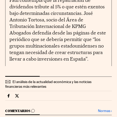
Paul contempla que la repatriación de
dividendos tribute al 5% o que estén exentos
bajo determinadas circunstancias. José
Antonio Tortosa, socio del Área de
Tributación Internacional de KPMG
Abogados defendía desde las páginas de este
periódico que se debería permitir que “los
grupos multinacionales estadounidenses no
tengan necesidad de crear estructuras para
llevar a cabo inversiones en España”.
El análisis de la actualidad económica y las noticias
financieras más relevantes
Economia Cinco Días en Facebook
Economia Cinco Días en Twitter
IR A LOS COMENTARIOS
Normas
›
COMENTARIOS