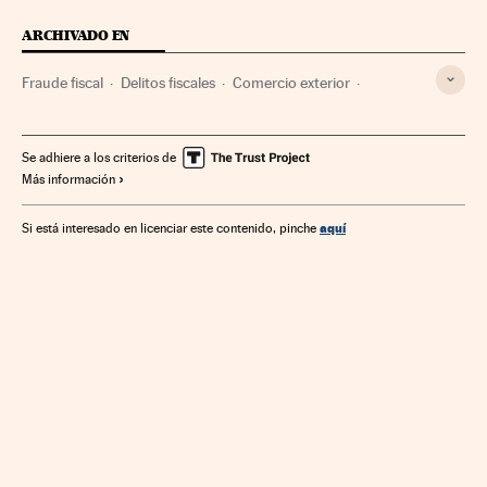
ARCHIVADO EN
Fraude fiscal
Delitos fiscales
Comercio exterior
Estados Unidos
Impuestos
Norteamérica
Tributos
Delitos
España
Economía
Se adhiere a los criterios de
Más información
Organizaciones internacionales
América
Finanzas públicas
Relaciones exteriores
Comercio
aquí
Si está interesado en licenciar este contenido, pinche
Finanzas
Justicia