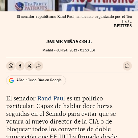
El senador republicano Rand Paul, en un acto organizado por el Tea
Party.
REUTERS
JAUME VIÑAS COLL
Madrid -
JUN
24, 2013 - 01:53
EDT
Compartir en Whatsapp
Compartir en Facebook
Compartir en Twitter
Desplegar Redes Sociales
Ir a 
Añadir Cinco Días en Google
El senador
Rand Paul
es un político
particular. Capaz de hablar doce horas
seguidas en el Senado para evitar que se
votara al nuevo director de la CIA o de
bloquear todos los convenios de doble
imposición que EE UU ha firmado desde