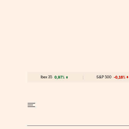
Ir al contenido
Ibex 35
0,97%
S&P 500
-0,16%