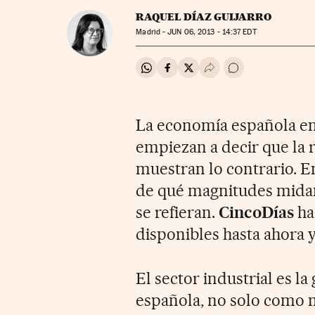
RAQUEL DÍAZ GUIJARRO
Madrid -
JUN
06, 2013 - 14:37
EDT
Compartir en Whatsapp
Compartir en Facebook
Compartir en Twitter
Desplegar Redes Soci
Ir a los comentar
La economía española enc
empiezan a decir que la r
muestran lo contrario. 
de qué magnitudes midan
se refieran.
CincoDías
ha
disponibles hasta ahora y
El sector industrial es l
española, no solo como 