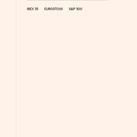
IBEX 35
EUROSTOXX
S&P 500