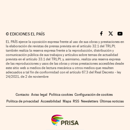
©
EDICIONES EL PAÍS
Cinco Días en F
Cinco Días e
Cinco 
EL PAÍS ejerce la oposición expresa frente al uso de sus obras y prestaciones en
la elaboración de revistas de prensa prevista en el artículo 32.1 del TRLPI;
también realiza la reserva expresa frente a la reproducción, distribución y
comunicación pública de sus trabajos y artículos sobre temas de actualidad
prevista en el artículo 33.1 del TRLPI; y, asimismo, realiza una reserva expresa
de las reproducciones y usos de las obras y otras prestaciones accesibles desde
este sitio web a medios de lectura mecánica u otros medios que resulten
adecuados a tal fin de conformidad con el artículo 67.3 del Real Decreto - ley
24/2021, de 2 de noviembre
Contacto
Aviso legal
Política cookies
Configuración de cookies
Política de privacidad
Accesibilidad
Mapa
RSS
Newsletters
Últimas noticias