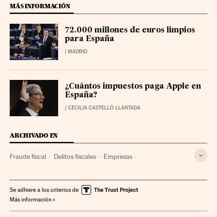
MÁS INFORMACIÓN
72.000 millones de euros limpios
para España
| MADRID
¿Cuántos impuestos paga Apple en
España?
/
CECILIA CASTELLÓ LLANTADA
ARCHIVADO EN
Fraude fiscal
Delitos fiscales
Empresas
Unión Europea
Tributos
Delitos
Economía
Organizaciones internacionales
Finanzas públicas
Se adhiere a los criterios de
Más información
Relaciones exteriores
Justicia
Finanzas