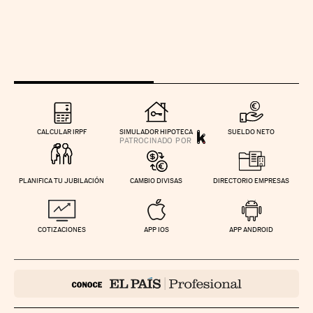
CALCULAR IRPF
SIMULADOR HIPOTECA
SUELDO NETO
PLANIFICA TU JUBILACIÓN
CAMBIO DIVISAS
DIRECTORIO EMPRESAS
COTIZACIONES
APP IOS
APP ANDROID