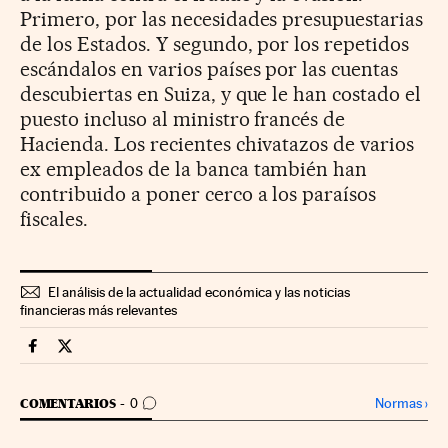
Primero, por las necesidades presupuestarias
de los Estados. Y segundo, por los repetidos
escándalos en varios países por las cuentas
descubiertas en Suiza, y que le han costado el
puesto incluso al ministro francés de
Hacienda. Los recientes chivatazos de varios
ex empleados de la banca también han
contribuido a poner cerco a los paraísos
fiscales.
El análisis de la actualidad económica y las noticias
financieras más relevantes
Economia Cinco Días en Facebook
Economia Cinco Días en Twitter
IR A LOS COMENTARIOS
Normas
›
COMENTARIOS
0