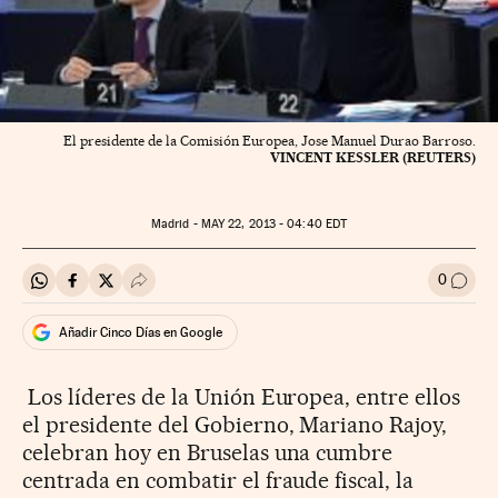
El presidente de la Comisión Europea, Jose Manuel Durao Barroso.
VINCENT KESSLER (REUTERS)
Madrid -
MAY
22, 2013 - 04:40
EDT
0
Compartir en Whatsapp
Compartir en Facebook
Compartir en Twitter
Desplegar Redes Sociales
Ir a l
Añadir Cinco Días en Google
Los líderes de la Unión Europea, entre ellos
el presidente del Gobierno, Mariano Rajoy,
celebran hoy en Bruselas una cumbre
centrada en combatir el fraude fiscal, la