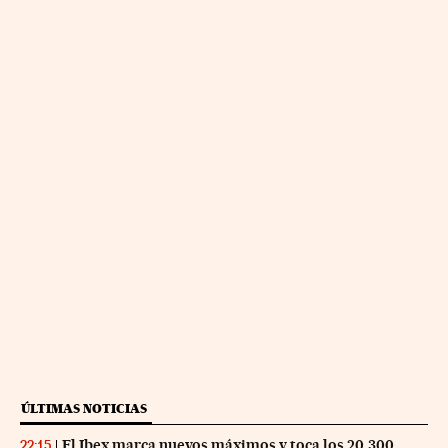
ÚLTIMAS NOTICIAS
El Ibex marca nuevos máximos y toca los 20.300
22:15