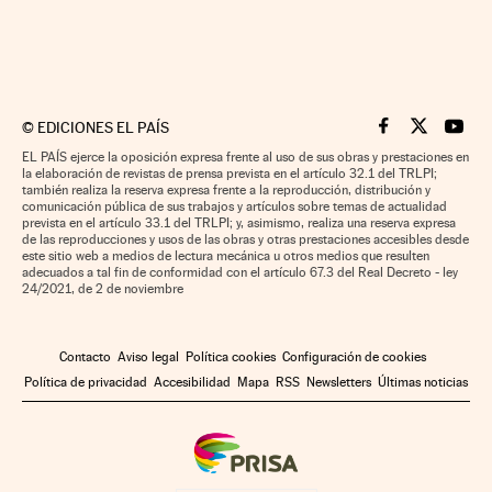
©
EDICIONES EL PAÍS
Cinco Días en F
Cinco Días e
Cinco 
EL PAÍS ejerce la oposición expresa frente al uso de sus obras y prestaciones en
la elaboración de revistas de prensa prevista en el artículo 32.1 del TRLPI;
también realiza la reserva expresa frente a la reproducción, distribución y
comunicación pública de sus trabajos y artículos sobre temas de actualidad
prevista en el artículo 33.1 del TRLPI; y, asimismo, realiza una reserva expresa
de las reproducciones y usos de las obras y otras prestaciones accesibles desde
este sitio web a medios de lectura mecánica u otros medios que resulten
adecuados a tal fin de conformidad con el artículo 67.3 del Real Decreto - ley
24/2021, de 2 de noviembre
Contacto
Aviso legal
Política cookies
Configuración de cookies
Política de privacidad
Accesibilidad
Mapa
RSS
Newsletters
Últimas noticias