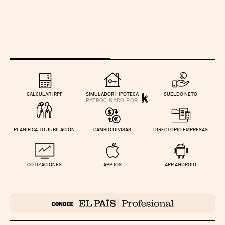
CALCULAR IRPF
SIMULADOR HIPOTECA
SUELDO NETO
PLANIFICA TU JUBILACIÓN
CAMBIO DIVISAS
DIRECTORIO EMPRESAS
COTIZACIONES
APP IOS
APP ANDROID