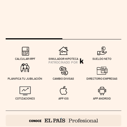
CALCULAR IRPF
SIMULADOR HIPOTECA
SUELDO NETO
PLANIFICA TU JUBILACIÓN
CAMBIO DIVISAS
DIRECTORIO EMPRESAS
COTIZACIONES
APP IOS
APP ANDROID