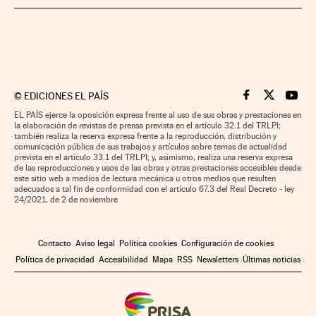
©
EDICIONES EL PAÍS
Cinco Días en F
Cinco Días e
Cinco 
EL PAÍS ejerce la oposición expresa frente al uso de sus obras y prestaciones en
la elaboración de revistas de prensa prevista en el artículo 32.1 del TRLPI;
también realiza la reserva expresa frente a la reproducción, distribución y
comunicación pública de sus trabajos y artículos sobre temas de actualidad
prevista en el artículo 33.1 del TRLPI; y, asimismo, realiza una reserva expresa
de las reproducciones y usos de las obras y otras prestaciones accesibles desde
este sitio web a medios de lectura mecánica u otros medios que resulten
adecuados a tal fin de conformidad con el artículo 67.3 del Real Decreto - ley
24/2021, de 2 de noviembre
Contacto
Aviso legal
Política cookies
Configuración de cookies
Política de privacidad
Accesibilidad
Mapa
RSS
Newsletters
Últimas noticias