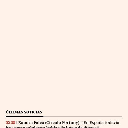
ÚLTIMAS NOTICIAS
Xandra Falcó (Círculo Fortuny): “En España todavía
05:30
hay cierto tabú para hablar de lujo y de dinero”