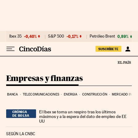
Ir al contenido
Ibex 35
-0,40%
S&P 500
-0,17%
Petróleo Brent
0,89%
SUSCRÍBETE
Empresas y finanzas
BANCA
TELECOMUNICACIONES
ENERGIA
CONSTRUCCIÓN
MERCADO INMOB
El Ibex se toma un respiro tras los últimos
CRÓNICA
DE BOLSA
máximos y a la espera del dato de empleo de EE
UU
SEGÚN LA CNBC