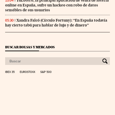
TuLotero, la principal aplicación de venta de lotería
13:04
online en España, sufre un hackeo con robo de datos
sensibles de sus usuarios
Xandra Falcó (Círculo Fortuny): “En España todavía
05:30
hay cierto tabú para hablar de lujo y de dinero”
BUSCAR BOLSAS Y MERCADOS
IBEX 35
EUROSTOXX
S&P 500