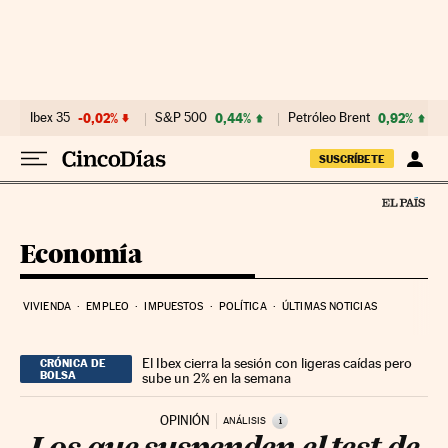
Ir al contenido
Ibex 35
-0,02%
S&P 500
0,44%
Petróleo Brent
0,92%
SUSCRÍBETE
Economía
VIVIENDA
EMPLEO
IMPUESTOS
POLÍTICA
ÚLTIMAS NOTICIAS
El Ibex cierra la sesión con ligeras caídas pero
CRÓNICA DE
BOLSA
sube un 2% en la semana
OPINIÓN
i
ANÁLISIS