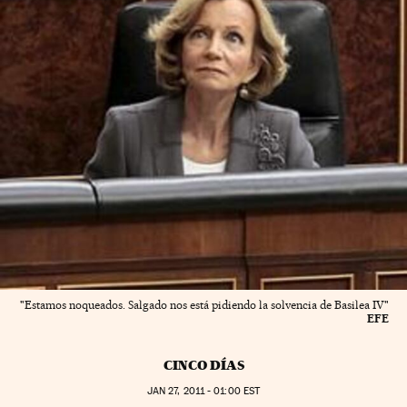
"Estamos noqueados. Salgado nos está pidiendo la solvencia de Basilea IV"
EFE
CINCO DÍAS
JAN
27, 2011 - 01:00
EST