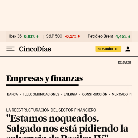
Ir al contenido
Ibex 35
0,61%
S&P 500
-0,17%
Petróleo Brent
4,45%
SUSCRÍBETE
Empresas y finanzas
BANCA
TELECOMUNICACIONES
ENERGIA
CONSTRUCCIÓN
MERCADO INMOB
LA REESTRUCTURACIÓN DEL SECTOR FINANCIERO
"Estamos noqueados.
Salgado nos está pidiendo la