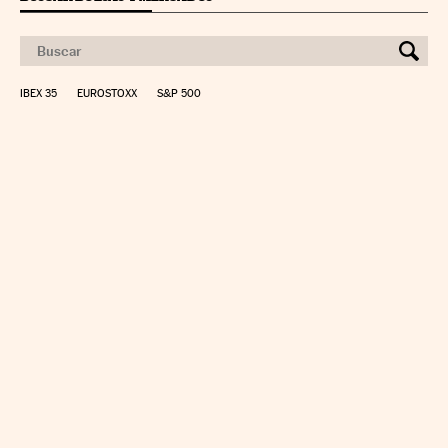
IBEX 35
EUROSTOXX
S&P 500
CALCULAR IRPF
SIMULADOR HIPOTECA
SUELDO NETO