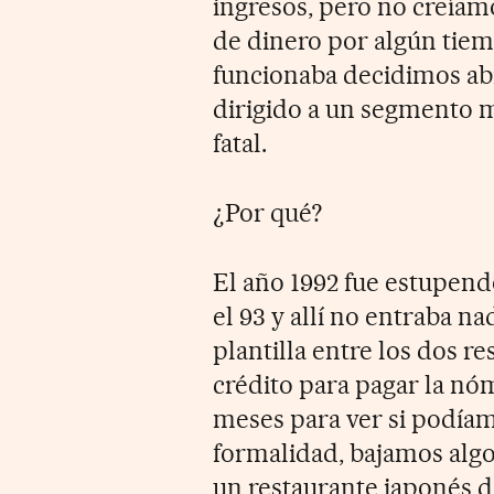
ingresos, pero no creíamo
de dinero por algún tie
funcionaba decidimos abr
dirigido a un segmento má
fatal.
¿Por qué?
El año 1992 fue estupend
el 93 y allí no entraba n
plantilla entre los dos r
crédito para pagar la nó
meses para ver si podía
formalidad, bajamos algo
un restaurante japonés d