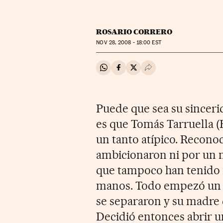
ROSARIO CORRERO
NOV
28, 2008 - 18:00
EST
Compartir en Whatsapp
Compartir en Facebook
Compartir en Twitter
Desplegar Redes Soci
Puede que sea su sincerid
es que Tomás Tarruella (
un tanto atípico. Reconoc
ambicionaron ni por un m
que tampoco han tenido 
manos. Todo empezó un p
se separaron y su madre 
Decidió entonces abrir u