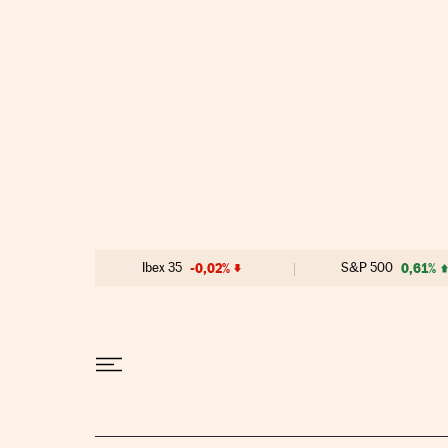
Ir al contenido
Ibex 35
-0,02%
S&P 500
0,61%