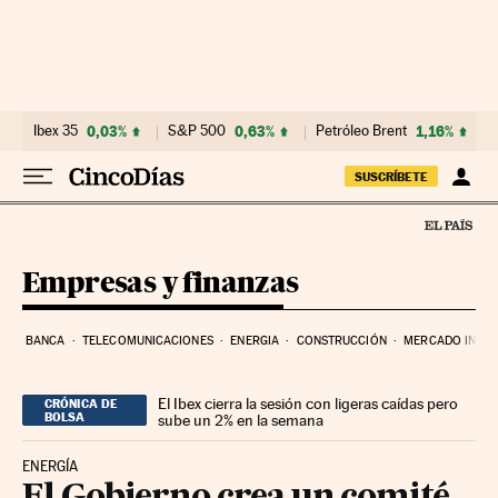
Ir al contenido
Ibex 35
0,03%
S&P 500
0,63%
Petróleo Brent
1,16%
SUSCRÍBETE
Empresas y finanzas
BANCA
TELECOMUNICACIONES
ENERGIA
CONSTRUCCIÓN
MERCADO INMOB
El Ibex cierra la sesión con ligeras caídas pero
CRÓNICA DE
BOLSA
sube un 2% en la semana
ENERGÍA