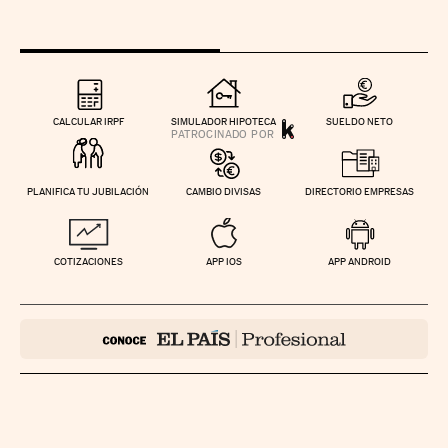
CALCULAR IRPF
SIMULADOR HIPOTECA
SUELDO NETO
PLANIFICA TU JUBILACIÓN
CAMBIO DIVISAS
DIRECTORIO EMPRESAS
COTIZACIONES
APP IOS
APP ANDROID