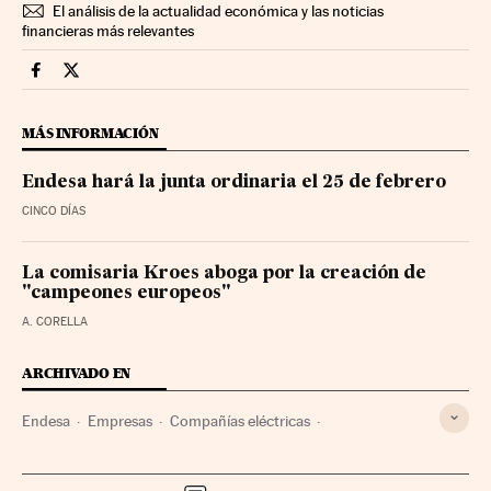
El análisis de la actualidad económica y las noticias
financieras más relevantes
Companias Cinco Días en Facebook
Companias Cinco Días en Twitter
MÁS INFORMACIÓN
Endesa hará la junta ordinaria el 25 de febrero
CINCO DÍAS
La comisaria Kroes aboga por la creación de
"campeones europeos"
A. CORELLA
ARCHIVADO EN
Endesa
Empresas
Compañías eléctricas
Sector eléctrico
Energía eléctrica
Energía