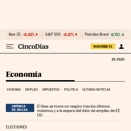
Ir al contenido
Ibex 35
-0,42%
S&P 500
-0,17%
Petróleo Brent
0,71%
SUSCRÍBETE
Economía
VIVIENDA
EMPLEO
IMPUESTOS
POLÍTICA
ÚLTIMAS NOTICIAS
El Ibex se toma un respiro tras los últimos
CRÓNICA
DE BOLSA
máximos y a la espera del dato de empleo de EE
UU
ELECCIONES