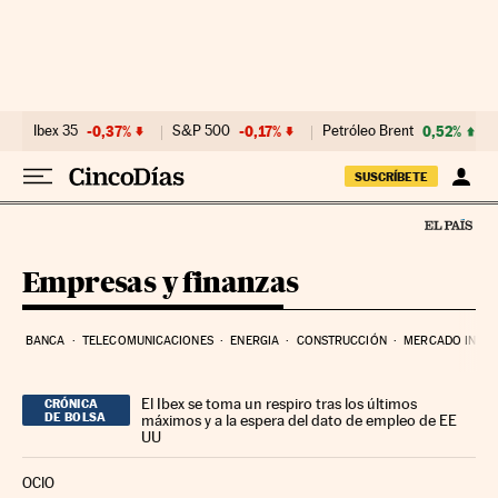
Ir al contenido
Ibex 35
-0,37%
S&P 500
-0,17%
Petróleo Brent
0,52%
SUSCRÍBETE
Empresas y finanzas
BANCA
TELECOMUNICACIONES
ENERGIA
CONSTRUCCIÓN
MERCADO INMOB
El Ibex se toma un respiro tras los últimos
CRÓNICA
DE BOLSA
máximos y a la espera del dato de empleo de EE
UU
OCIO