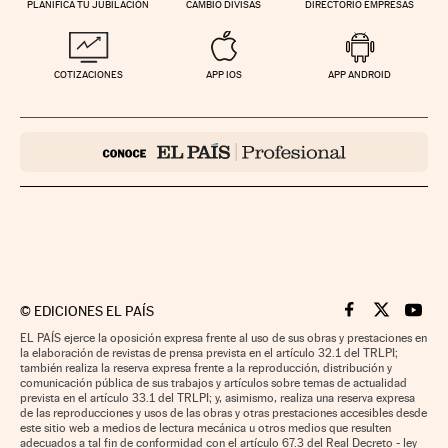
PLANIFICA TU JUBILACIÓN
CAMBIO DIVISAS
DIRECTORIO EMPRESAS
COTIZACIONES
APP IOS
APP ANDROID
©
EDICIONES EL PAÍS
Cinco Días en F
Cinco Días e
Cinco 
EL PAÍS ejerce la oposición expresa frente al uso de sus obras y prestaciones en
la elaboración de revistas de prensa prevista en el artículo 32.1 del TRLPI;
también realiza la reserva expresa frente a la reproducción, distribución y
comunicación pública de sus trabajos y artículos sobre temas de actualidad
prevista en el artículo 33.1 del TRLPI; y, asimismo, realiza una reserva expresa
de las reproducciones y usos de las obras y otras prestaciones accesibles desde
este sitio web a medios de lectura mecánica u otros medios que resulten
adecuados a tal fin de conformidad con el artículo 67.3 del Real Decreto - ley