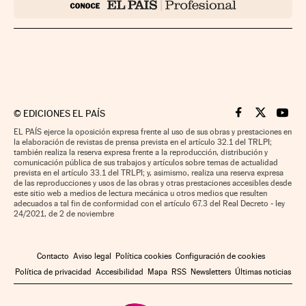
©
EDICIONES EL PAÍS
Cinco Días en F
Cinco Días e
Cinco 
EL PAÍS ejerce la oposición expresa frente al uso de sus obras y prestaciones en
la elaboración de revistas de prensa prevista en el artículo 32.1 del TRLPI;
también realiza la reserva expresa frente a la reproducción, distribución y
comunicación pública de sus trabajos y artículos sobre temas de actualidad
prevista en el artículo 33.1 del TRLPI; y, asimismo, realiza una reserva expresa
de las reproducciones y usos de las obras y otras prestaciones accesibles desde
este sitio web a medios de lectura mecánica u otros medios que resulten
adecuados a tal fin de conformidad con el artículo 67.3 del Real Decreto - ley
24/2021, de 2 de noviembre
Contacto
Aviso legal
Política cookies
Configuración de cookies
Política de privacidad
Accesibilidad
Mapa
RSS
Newsletters
Últimas noticias