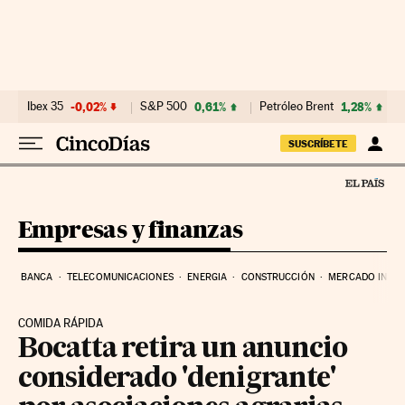
Ir al contenido
Ibex 35
-0,02%
S&P 500
0,61%
Petróleo Brent
1,28%
SUSCRÍBETE
Empresas y finanzas
BANCA
TELECOMUNICACIONES
ENERGIA
CONSTRUCCIÓN
MERCADO INMOB
COMIDA RÁPIDA
Bocatta retira un anuncio
considerado 'denigrante'