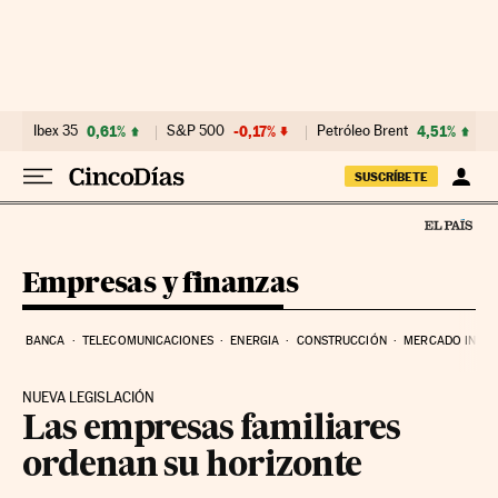
Ir al contenido
Ibex 35
0,61%
S&P 500
-0,17%
Petróleo Brent
4,51%
SUSCRÍBETE
Empresas y finanzas
BANCA
TELECOMUNICACIONES
ENERGIA
CONSTRUCCIÓN
MERCADO INMOB
NUEVA LEGISLACIÓN
Las empresas familiares
ordenan su horizonte