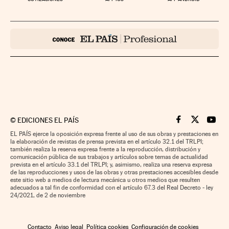
©
EDICIONES EL PAÍS
Cinco Días en F
Cinco Días e
Cinco 
EL PAÍS ejerce la oposición expresa frente al uso de sus obras y prestaciones en
la elaboración de revistas de prensa prevista en el artículo 32.1 del TRLPI;
también realiza la reserva expresa frente a la reproducción, distribución y
comunicación pública de sus trabajos y artículos sobre temas de actualidad
prevista en el artículo 33.1 del TRLPI; y, asimismo, realiza una reserva expresa
de las reproducciones y usos de las obras y otras prestaciones accesibles desde
este sitio web a medios de lectura mecánica u otros medios que resulten
adecuados a tal fin de conformidad con el artículo 67.3 del Real Decreto - ley
24/2021, de 2 de noviembre
Contacto
Aviso legal
Política cookies
Configuración de cookies